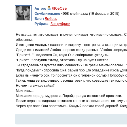
Автор:
ЛЮБОВЬ
Опубликовано:
4058 дней назад (19 февраля 2015)
Блог:
Любовь
Рубрика:
Без рубрики
Не всегда тот, кто создает, вполне понимает, что именно создал..
обезьяны.
И вот, двое молодых назначили встречу в центре зала станции метр
Среди всех иллюзий Любовь-первая среди равных. "Любовь передвига
"Привет!..." - подоспел Он, когда Она собиралась уходить.
"Привет..."-потупив взгляд, ответила Ему на букет цветов.
Ты страдаешь от чувства влюбленности? Не грезь! Мечты опасны... "Л
"Куда пойдем?" - спросила Она, забыв про Его опаздание из-за уди
Если мы - чей-то сон, то проснется он с головной болью. Попробуй 
Гайка, когда ее закручивают, всегда грезит, что совершает виток п
Но чем ты лучше гайки?
Молчишь...
Молчание-ограда мудрости. Порой, правда из колючей провалки.
После первого свидания остаются теплые воспоминания, потому чт
Через три часа Они расстались. Каждый поехал своей дорогой. Когда