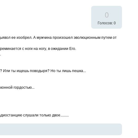
0
Голосов: 0
 а Дьявол ее изобрел. А мужчина произошел эволюционным путем от
еминается с ноги на ногу, в ожидании Его.
.
роды? Или ты ищешь поводыря? Но ты лишь пешка...
конной гордостью...
иостанцию слушали только двое.........