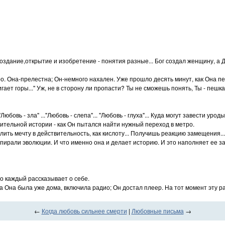
. Создание,открытие и изобретение - понятия разные... Бог создал женщину,
о. Она-прелестна; Он-немного нахален. Уже прошло десять минут, как Она пер
ет горы..." Уж, не в сторону ли пропасти? Ты не сможешь понять, Ты - пешка
юбовь - зла" ..."Любовь - слепа"... "Любовь - глуха"... Куда могут завести у
вительной истории - как Он пытался найти нужный переход в метро.
слить мечту в действительность, как кислоту... Получишь реакцию замещения...
о спирали эволюции. И что именно она и делает историю. И это наполняет ее за
о каждый рассказывает о себе.
 Она была уже дома, включила радио; Он достал плеер. На тот момент эту рад
←
Когда любовь сильнее смерти
|
Любовные письма
→