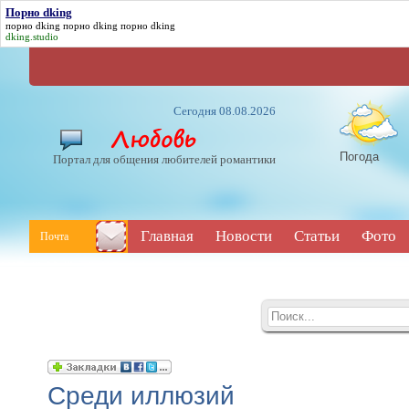
Порно dking
порно dking
порно dking
порно dking
dking.studio
Сегодня 08.08.2026
Погода
Портал для общения любителей романтики
Главная
Новости
Статьи
Фото
Почта
Среди иллюзий