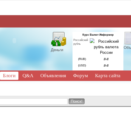
Курс Валют Информер
Российский
рубль
Объ
Деньги
(RUB)
//-//
(USD)
//-//
Блоги
Q&A
Объявления
Форум
Карта сайта