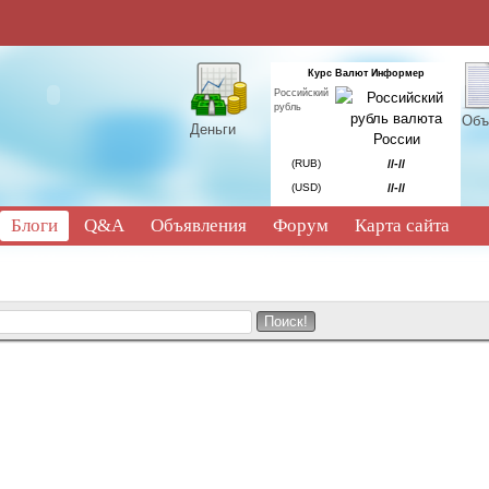
Курс Валют Информер
Российский
рубль
Объ
Деньги
(RUB)
//-//
(USD)
//-//
Блоги
Q&A
Объявления
Форум
Карта сайта